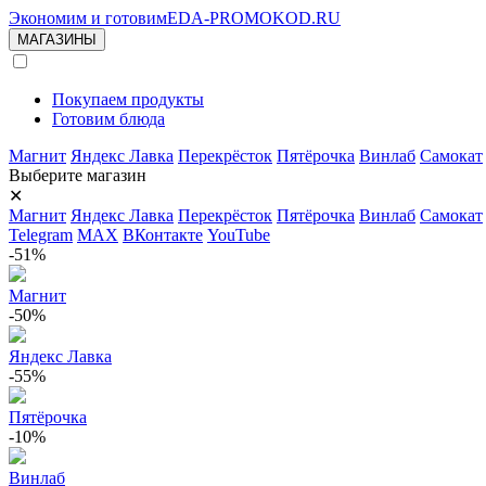
Экономим и готовим
EDA-PROMOKOD.RU
МАГАЗИНЫ
Покупаем продукты
Готовим блюда
Магнит
Яндекс Лавка
Перекрёсток
Пятёрочка
Винлаб
Самокат
Выберите магазин
✕
Магнит
Яндекс Лавка
Перекрёсток
Пятёрочка
Винлаб
Самокат
Telegram
MAX
ВКонтакте
YouTube
-51%
Магнит
-50%
Яндекс Лавка
-55%
Пятёрочка
-10%
Винлаб