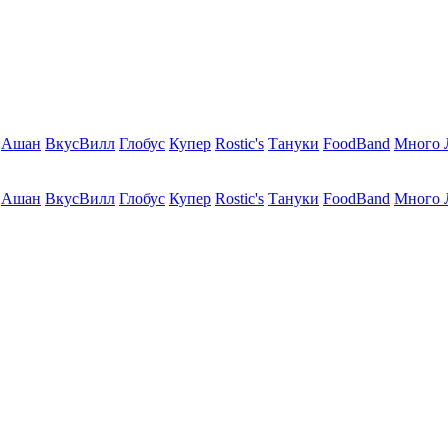
Ашан
ВкусВилл
Глобус
Купер
Rostic's
Тануки
FoodBand
Много 
Ашан
ВкусВилл
Глобус
Купер
Rostic's
Тануки
FoodBand
Много 