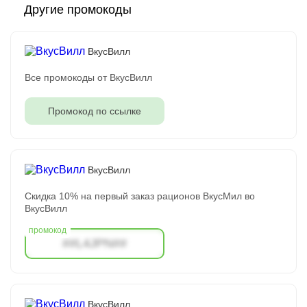
Другие промокоды
ВкусВилл
Все промокоды от ВкусВилл
Промокод по ссылке
ВкусВилл
Скидка 10% на первый заказ рационов ВкусМил во
ВкусВилл
##L4JPN##
ВкусВилл