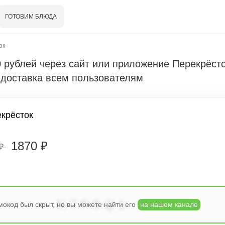
ГОТОВИМ БЛЮДА
ок
0 рублей через сайт или приложение Перекрёсто
 доставка всем пользователям
крёсток
1870 ₽
 ₽
N7F5Q1
окод был скрыт, но вы можете найти его
на нашем канале