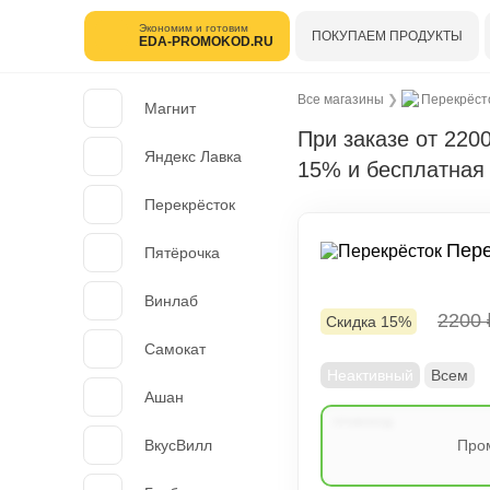
Экономим и готовим
ПОКУПАЕМ ПРОДУКТЫ
EDA-PROMOKOD.RU
Все магазины
❯
Перекрёст
Магнит
При заказе от 220
Яндекс Лавка
15% и бесплатная
Перекрёсток
Пере
Пятёрочка
Винлаб
2200
Скидка 15%
Самокат
Неактивный
Всем
Ашан
ВкусВилл
Пром