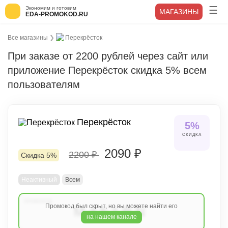
Экономим и готовим
МАГАЗИНЫ
EDA-PROMOKOD.RU
Все магазины
❯
Перекрёсток
При заказе от 2200 рублей через сайт или
приложение Перекрёсток скидка 5% всем
пользователям
Перекрёсток
5%
СКИДКА
2090 ₽
2200 ₽
Скидка 5%
Неактивный
Всем
Промокод был скрыт, но вы можете найти его
M451BN
на нашем канале