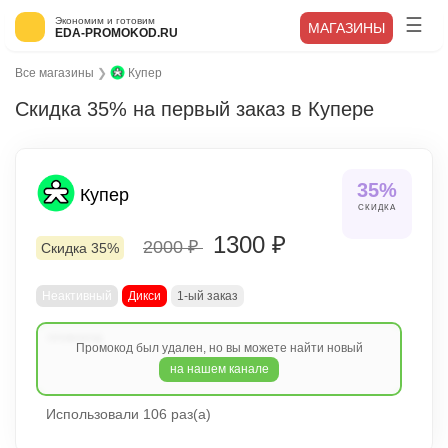
Экономим и готовим
МАГАЗИНЫ
EDA-PROMOKOD.RU
Все магазины
❯
Купер
Скидка 35% на первый заказ в Купере
35%
Купер
СКИДКА
1300 ₽
2000 ₽
Скидка 35%
Неактивный
Дикси
1-ый заказ
Промокод был удален, но вы можете найти новый
на нашем канале
Использовали 106 раз(а)