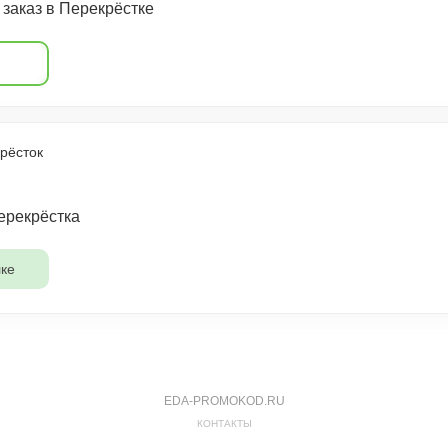
заказ в Перекрёстке
рёсток
ерекрёстка
ке
EDA-PROMOKOD.RU
КОНТАКТЫ