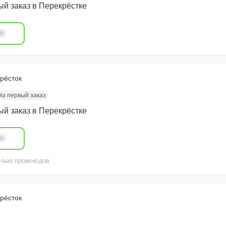
ый заказ в Перекрёстке
#
рёсток
На первый заказ
ый заказ в Перекрёстке
#
олько промокодов.
рёсток