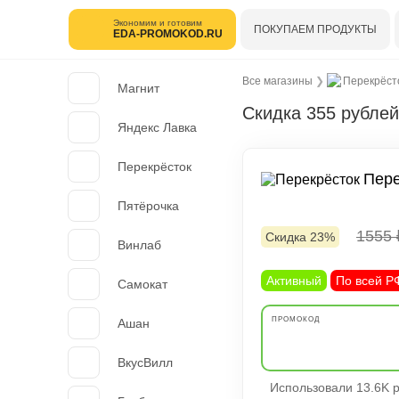
Экономим и готовим
ПОКУПАЕМ ПРОДУКТЫ
EDA-PROMOKOD.RU
Все магазины
❯
Перекрёст
Магнит
Скидка 355 рублей
Яндекс Лавка
Перекрёсток
Пере
Пятёрочка
1555
Скидка 23%
Винлаб
Активный
По всей Р
Самокат
Ашан
ВкусВилл
Использовали 13.6K р