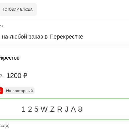
ГОТОВИМ БЛЮДА
ок
 на любой заказ в Перекрёстке
крёсток
1200 ₽
 ₽
Ф
На повторный
125WZRJA8
аз(а)