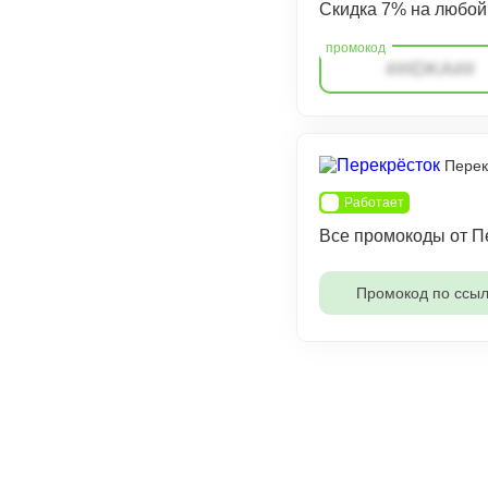
Скидка 7% на любой 
##IDKA##
Перек
Работает
Все промокоды от П
Промокод по ссыл