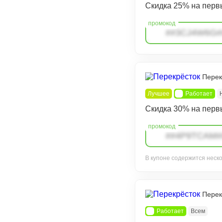
Скидка 25% на перв
##3CJ4W6G#
Перек
Лучшее
Работает
Скидка 30% на перв
##4P9TCAM#
В купоне содержится неск
Перек
Работает
Всем