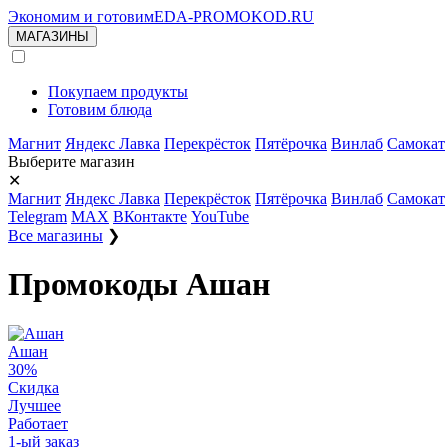
Экономим и готовим
EDA-PROMOKOD.RU
МАГАЗИНЫ
Покупаем продукты
Готовим блюда
Магнит
Яндекс Лавка
Перекрёсток
Пятёрочка
Винлаб
Самокат
Выберите магазин
✕
Магнит
Яндекс Лавка
Перекрёсток
Пятёрочка
Винлаб
Самокат
Telegram
MAX
ВКонтакте
YouTube
Все магазины
❯
Промокоды Ашан
Ашан
30%
Скидка
Лучшее
Работает
1-ый заказ