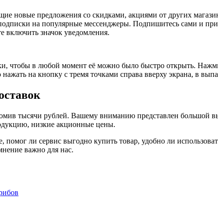
ие новые предложения со скидками, акциями от других магазин
подписки на популярные мессенджеры. Подпишитесь сами и пригл
ьте включить значок уведомления.
ки, чтобы в любой момент её можно было быстро открыть. Нажмит
но нажать на кнопку с тремя точками справа вверху экрана, в в
оставок
номив тысячи рублей. Вашему вниманию представлен большой в
одукцию, низкие акционные цены.
 помог ли сервис выгодно купить товар, удобно ли использоват
мнение важно для нас.
грибов