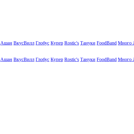
Ашан
ВкусВилл
Глобус
Купер
Rostic's
Тануки
FoodBand
Много 
Ашан
ВкусВилл
Глобус
Купер
Rostic's
Тануки
FoodBand
Много 