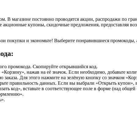
м. В магазине постоянно проводятся акции, распродажи по гра
е акционные купоны, скидочные предложения, предоставляя воз
вои покупки и экономьте! Выберите понравившиеся промокоды, 
ода:
ного промокода. Скопируйте открывшийся код.
«Корзину», нажав на её значок. Если необходимо, добавьте коли
 заказа. Для этого нажмите на зелёную кнопку со значком «Кор
рьте правильность данных. Если вы выбрали «Открыть купон», в
зать код», вставьте в соответствующее поле в форме (над общей
формлению».
ь».