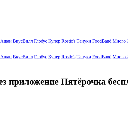
Ашан
ВкусВилл
Глобус
Купер
Rostic's
Тануки
FoodBand
Много 
Ашан
ВкусВилл
Глобус
Купер
Rostic's
Тануки
FoodBand
Много 
рез приложение Пятёрочка бесп