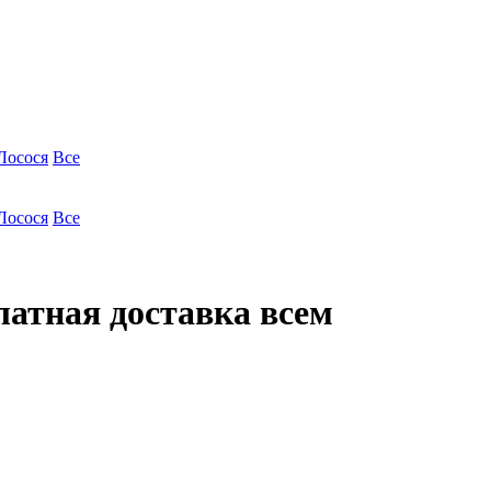
Лосося
Все
Лосося
Все
латная доставка всем