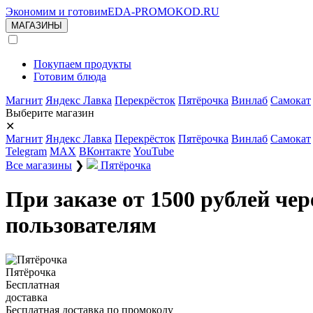
Экономим и готовим
EDA-PROMOKOD.RU
МАГАЗИНЫ
Покупаем продукты
Готовим блюда
Магнит
Яндекс Лавка
Перекрёсток
Пятёрочка
Винлаб
Самокат
Выберите магазин
✕
Магнит
Яндекс Лавка
Перекрёсток
Пятёрочка
Винлаб
Самокат
Telegram
MAX
ВКонтакте
YouTube
Все магазины
❯
Пятёрочка
При заказе от 1500 рублей че
пользователям
Пятёрочка
Бесплатная
доставка
Бесплатная доставка по промокоду