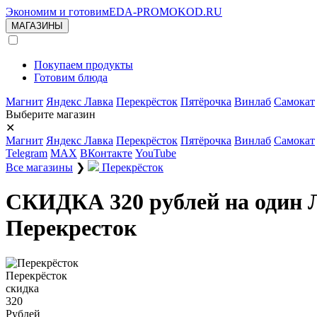
Экономим и готовим
EDA-PROMOKOD.RU
МАГАЗИНЫ
Покупаем продукты
Готовим блюда
Магнит
Яндекс Лавка
Перекрёсток
Пятёрочка
Винлаб
Самокат
Выберите магазин
✕
Магнит
Яндекс Лавка
Перекрёсток
Пятёрочка
Винлаб
Самокат
Telegram
MAX
ВКонтакте
YouTube
Все магазины
❯
Перекрёсток
СКИДКА 320 рублей на один Л
Перекресток
Перекрёсток
скидка
320
Рублей