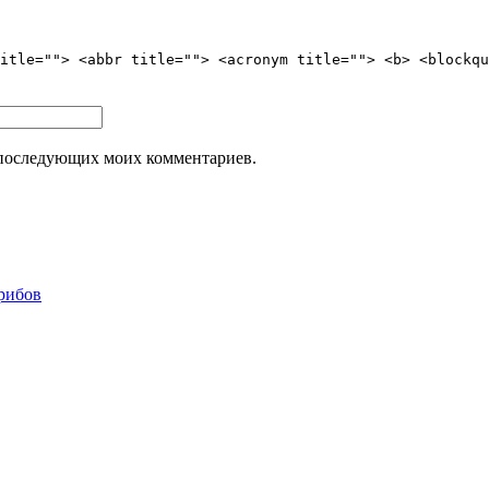
itle=""> <abbr title=""> <acronym title=""> <b> <blockqu
ля последующих моих комментариев.
грибов