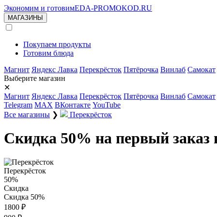
Экономим и готовим
EDA-PROMOKOD.RU
МАГАЗИНЫ
Покупаем продукты
Готовим блюда
Магнит
Яндекс Лавка
Перекрёсток
Пятёрочка
Винлаб
Самокат
Выберите магазин
✕
Магнит
Яндекс Лавка
Перекрёсток
Пятёрочка
Винлаб
Самокат
Telegram
MAX
ВКонтакте
YouTube
Все магазины
❯
Перекрёсток
Скидка 50% на первый заказ 
Перекрёсток
50%
Скидка
Скидка 50%
1800 ₽