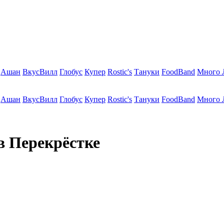
Ашан
ВкусВилл
Глобус
Купер
Rostic's
Тануки
FoodBand
Много 
Ашан
ВкусВилл
Глобус
Купер
Rostic's
Тануки
FoodBand
Много 
в Перекрёстке