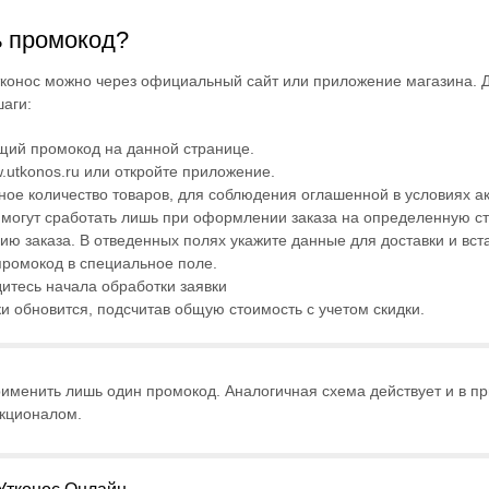
ь промокод?
тконос можно через официальный сайт или приложение магазина. Д
аги:
щий промокод на данной странице.
.utkonos.ru или откройте приложение.
жное количество товаров, для соблюдения оглашенной в условиях 
могут сработать лишь при оформлении заказа на определенную ст
ю заказа. В отведенных полях укажите данные для доставки и вст
ромокод в специальное поле.
итесь начала обработки заявки
и обновится, подсчитав общую стоимость с учетом скидки.
рименить лишь один промокод. Аналогичная схема действует и в п
нкционалом.