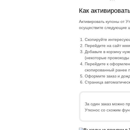
Как активироват
Активировать купоны от У
осуществите следующие ш
Скопируйте интересую
Перейдите на сайт www
Добавьте в корзину ну
(некоторые промокоды 
Перейдите к оформлени
скопированный ранее п
Оформите заказ и дожд
Страница автоматическ
За один заказ можно п
Утконос со схожим фу