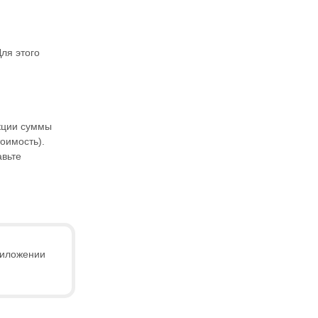
ля этого
акции суммы
оимость).
авьте
риложении