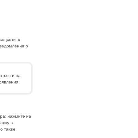
соцсети: к
уведомления о
аться и на
оявления.
ера: нажмите на
адку в
но также