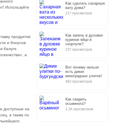
данного
Как сделать сахарную
ет! Используйте
вату дома?
217 просмотров
Как запечь в духовке
тавку продуктов
куриное яйцо в
сти и бонусов.
скорлупе?
и Калуге.
237 просмотров
скачества», а
Вот почему нельзя
есть диких
виноградных улиток!
482 просмотров
Как сварить
осьминога?
е доступные на
1.2K просмотров
яц, а также по
альнейшего