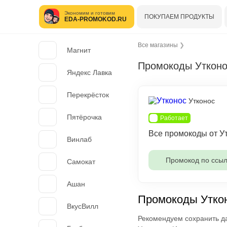
Экономим и готовим
ПОКУПАЕМ ПРОДУКТЫ
EDA-PROMOKOD.RU
Все магазины
❯
Магнит
Промокоды Утконо
Яндекс Лавка
Перекрёсток
Утконос
Пятёрочка
Работает
Все промокоды от У
Винлаб
Промокод по ссыл
Самокат
Ашан
Промокоды Уткон
ВкусВилл
Рекомендуем сохранить да