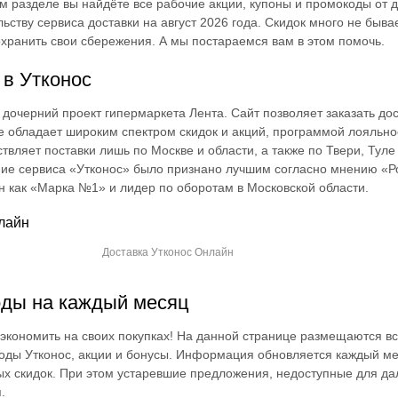
м разделе вы найдёте все рабочие акции, купоны и промокоды от 
ьству сервиса доставки на август 2026 года. Скидок много не быва
охранить свои сбережения. А мы постараемся вам в этом помочь.
 в Утконос
дочерний проект гипермаркета Лента. Сайт позволяет заказать дос
же обладает широким спектром скидок и акций, программой лояльно
вляет поставки лишь по Москве и области, а также по Твери, Туле 
ие сервиса «Утконос» было признано лучшим согласно мнению «Ро
 как «Марка №1» и лидер по оборотам в Московской области.
Доставка Утконос Онлайн
оды на каждый месяц
кономить на своих покупках! На данной странице размещаются вс
ды Утконос, акции и бонусы. Информация обновляется каждый мес
ых скидок. При этом устаревшие предложения, недоступные для д
.