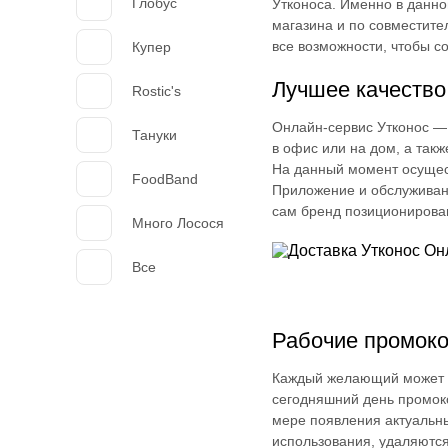
Глобус
Утконоса. Именно в данно
магазина и по совместител
все возможности, чтобы с
Купер
Лучшее качество
Rostic's
Онлайн-сервис Утконос — 
Тануки
в офис или на дом, а так
На данный момент осущест
FoodBand
Приложение и обслуживан
сам бренд позиционирован
Много Лосося
Все
Рабочие промок
Каждый желающий может э
сегодняшний день промоко
мере появления актуальн
использования, удаляются