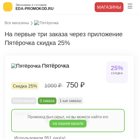
Экономим и готовим
МАГАЗИНЫ
EDA-PROMOKOD.RU
Все магазины
❯
Пятёрочка
На первые три заказа через приложение
Пятёрочка скидка 25%
Пятёрочка
25%
СКИДКА
750 ₽
1000 ₽
Скидка 25%
Неактивный
3 заказа
1-ые заказы
Промокод был скрыт, но вы можете найти его
ТРОЙКА
на нашем канале
Использовали 951 раз(а)