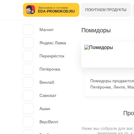
Экономим и готовим
ПОКУПАЕМ ПРОДУКТЫ
EDA-PROMOKOD.RU
Помидоры
Магнит
Яндекс Лавка
Перекрёсток
Пятёрочка
Помидоры продаются 
Винлаб
Пятёрочке, Ленте, Маг
Самокат
Ашан
Про
ВкусВилл
Ниже мы собрали для вас
внимание на то, к