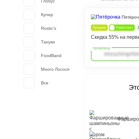
Глобус
Купер
Пятёроч
Лучшее
Работает
Rostic's
Скидка 55% на перв
Тануки
##zuchrnpr5#
FoodBand
Много Лосося
Все
Это
Фарширо