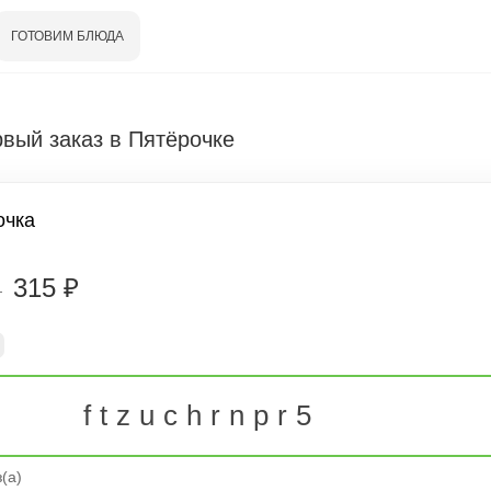
ГОТОВИМ БЛЮДА
вый заказ в Пятёрочке
очка
315 ₽
₽
ftzuchrnpr5
(а)