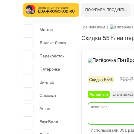
Экономим и готовим
ПОКУПАЕМ ПРОДУКТЫ
EDA-PROMOKOD.RU
Все магазины
❯
Пятёрочка
Магнит
Скидка 55% на пер
Яндекс Лавка
Перекрёсток
Пятёр
Пятёрочка
700 
Скидка 55%
Винлаб
Активный
1-ый заказ
Самокат
Ашан
ВкусВилл
Использовали 391 раз