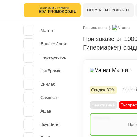
Экономим и готовим
ПОКУПАЕМ ПРОДУКТЫ
EDA-PROMOKOD.RU
Все магазины
❯
Магнит
Магнит
При заказе от 100
Яндекс Лавка
Гипермаркет) скид
Перекрёсток
Магнит
Пятёрочка
Винлаб
1000
Скидка 30%
Самокат
Неактивный
Экспрес
Ашан
ВкусВилл
Пром