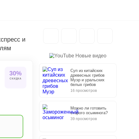
кспресс и
елям
Новые видео
Суп из китайских
30%
древесных грибов
СКИДКА
Муэр и уральских
белых грибов
16 просмотров
Можно ли готовить
старого осьминога?
39 просмотров