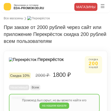
Экономим и готовим
МАГАЗИНЫ
EDA-PROMOKOD.RU
Все магазины
❯
Перекрёсток
При заказе от 2000 рублей через сайт или
приложение Перекрёсток скидка 200 рублей
всем пользователям
Перекрёсток
СКИДКА
200
РУБЛЕЙ
1800 ₽
2000 ₽
Скидка 10%
Неактивный
Всем
Промокод был скрыт, но вы можете найти его
СНЕГ
на нашем канале