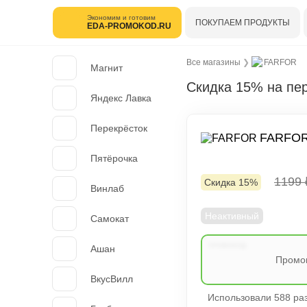
Экономим и готовим
ПОКУПАЕМ ПРОДУКТЫ
EDA-PROMOKOD.RU
Все магазины
❯
FARFOR
Магнит
Скидка 15% на пе
Яндекс Лавка
Перекрёсток
FARFO
Пятёрочка
1199
Скидка 15%
Винлаб
Неактивный
Самокат
Ашан
Промок
ВкусВилл
Использовали 588 раз