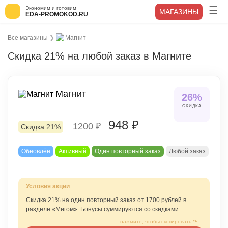
Экономим и готовим
МАГАЗИНЫ
EDA-PROMOKOD.RU
Все магазины
❯
Магнит
Скидка 21% на любой заказ в Магните
Магнит
21%
26%
СКИДКА
СКИДКА
948 ₽
1200 ₽
Скидка 21%
Обновлён
Активный
Один повторный заказ
Любой заказ
Скидка 21% на один повторный заказ от 1700 рублей в
разделе «Мигом». Бонусы суммируются со скидками.