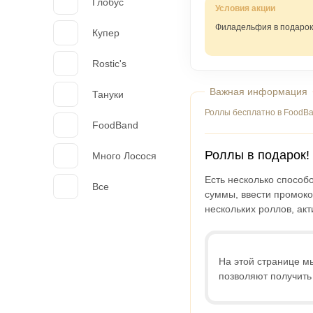
Глобус
Филадельфия в подарок 
Купер
Rostic's
Тануки
Роллы бесплатно в FoodB
FoodBand
Роллы в подарок!
Много Лосося
Есть несколько способ
Все
суммы, ввести промоко
нескольких роллов, акт
На этой странице м
позволяют получить