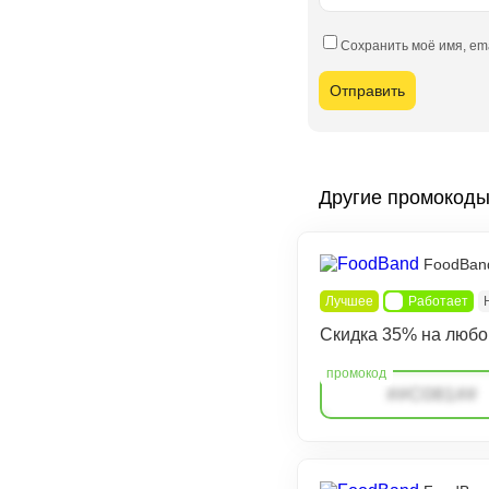
Сохранить моё имя, em
Другие промокод
FoodBan
Лучшее
Работает
Скидка 35% на любо
##C081##