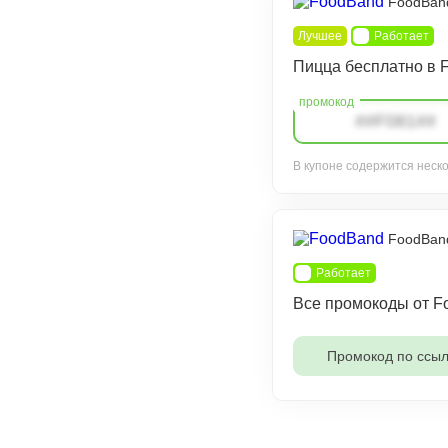
FoodBan
Лучшее
Работает
Пицца бесплатно в 
##F081##
В купоне содержится неск
FoodBan
Работает
Все промокоды от F
Промокод по ссыл