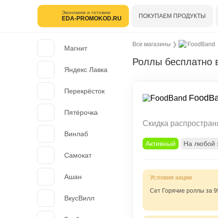
Экономим и готовим
ПОКУПАЕМ ПРОДУКТЫ
EDA-PROMOKOD.RU
Все магазины
❯
FoodBand
Магнит
Роллы бесплатно 
Яндекс Лавка
Перекрёсток
FoodB
Пятёрочка
Скидка распространя
Винлаб
Активный
На любой 
Самокат
Ашан
Сет Горячие роллы за 9
ВкусВилл