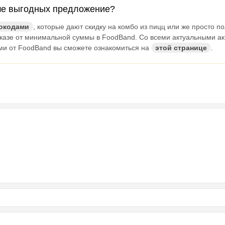
ше выгодных предложение?
окодами
, которые дают скидку на комбо из пицц или же просто п
аказе от минимальной суммы в FoodBand. Со всеми актуальными а
ми от FoodBand вы сможете ознакомиться на
этой странице
.