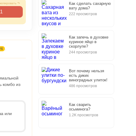
Как сделать сахарную
вату дома?
1
222 просмотров
Как запечь в духовке
куриное яйцо в
скорлупе?
26
.
244 просмотров
Вот почему нельзя
есть диких
нимальной
виноградных улиток!
ь комбо из
486 просмотров
Как сварить
осьминога?
за или
1.2K просмотров