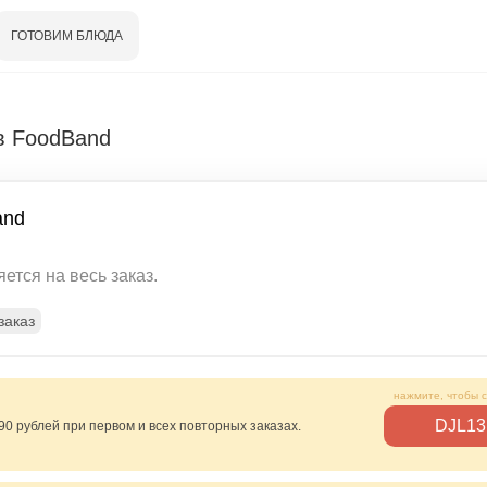
ГОТОВИМ БЛЮДА
в FoodBand
and
ется на весь заказ.
заказ
DJL13
90 рублей при первом и всех повторных заказах.