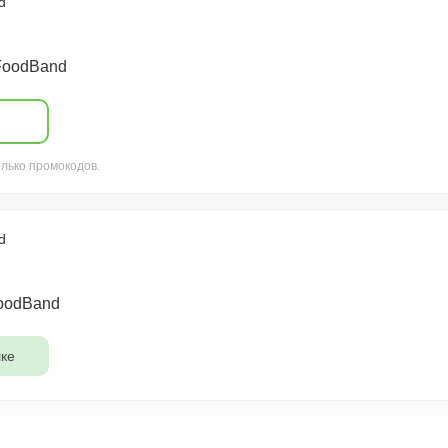
d
FoodBand
олько промокодов.
d
oodBand
ке