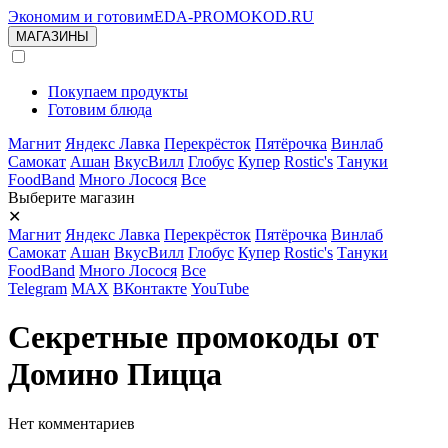
Экономим и готовим
EDA-PROMOKOD.RU
МАГАЗИНЫ
Покупаем продукты
Готовим блюда
Магнит
Яндекс Лавка
Перекрёсток
Пятёрочка
Винлаб
Самокат
Ашан
ВкусВилл
Глобус
Купер
Rostic's
Тануки
FoodBand
Много Лосося
Все
Выберите магазин
✕
Магнит
Яндекс Лавка
Перекрёсток
Пятёрочка
Винлаб
Самокат
Ашан
ВкусВилл
Глобус
Купер
Rostic's
Тануки
FoodBand
Много Лосося
Все
Telegram
MAX
ВКонтакте
YouTube
Секретные промокоды от
Домино Пицца
Нет комментариев