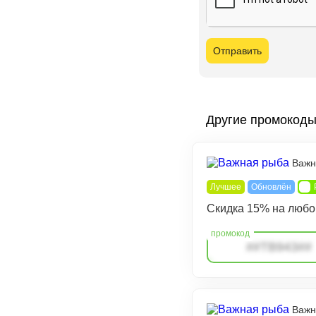
Другие промокод
Важн
Лучшее
Обновлён
Скидка 15% на любо
##TB943##
Важн