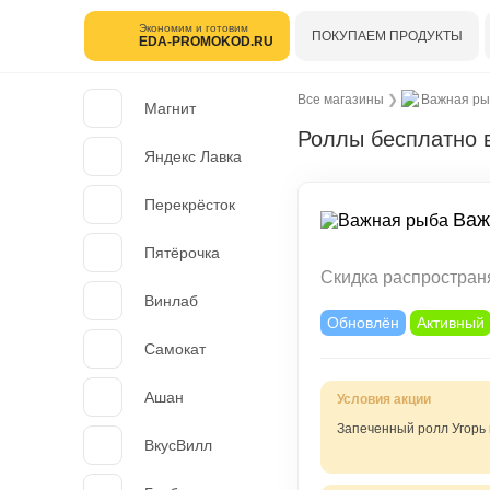
Экономим и готовим
ПОКУПАЕМ ПРОДУКТЫ
EDA-PROMOKOD.RU
Все магазины
❯
Важная ры
Магнит
Роллы бесплатно 
Яндекс Лавка
Перекрёсток
Важ
Пятёрочка
Скидка распространя
Винлаб
Обновлён
Активный
Самокат
Ашан
Запеченный ролл Угорь 
ВкусВилл