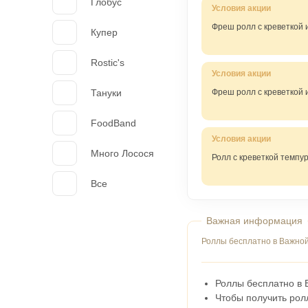
Глобус
Фреш ролл с креветкой и
Купер
Rostic's
Тануки
Фреш ролл с креветкой 
FoodBand
Много Лосося
Ролл с креветкой темпур
Все
Роллы бесплатно в Важной
Роллы бесплатно в 
Чтобы получить рол