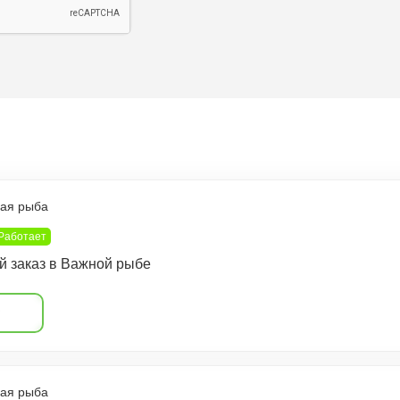
ы
ая рыба
Работает
й заказ в Важной рыбе
ая рыба