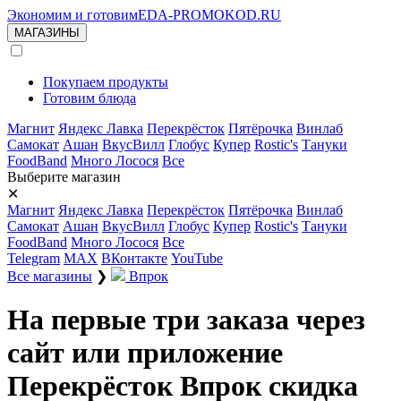
Экономим и готовим
EDA-PROMOKOD.RU
МАГАЗИНЫ
Покупаем продукты
Готовим блюда
Магнит
Яндекс Лавка
Перекрёсток
Пятёрочка
Винлаб
Самокат
Ашан
ВкусВилл
Глобус
Купер
Rostic's
Тануки
FoodBand
Много Лосося
Все
Выберите магазин
✕
Магнит
Яндекс Лавка
Перекрёсток
Пятёрочка
Винлаб
Самокат
Ашан
ВкусВилл
Глобус
Купер
Rostic's
Тануки
FoodBand
Много Лосося
Все
Telegram
MAX
ВКонтакте
YouTube
Все магазины
❯
Впрок
На первые три заказа через
сайт или приложение
Перекрёсток Впрок скидка